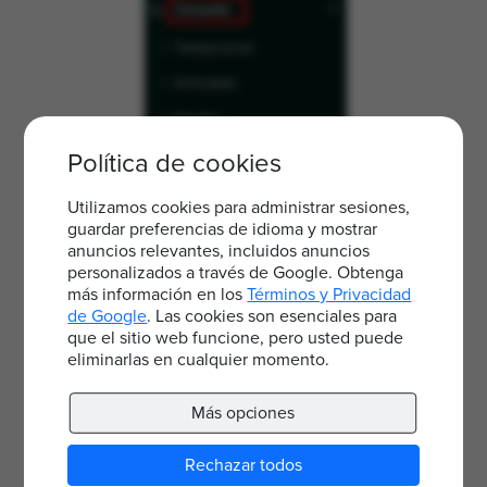
Política de cookies
Utilizamos cookies para administrar sesiones,
guardar preferencias de idioma y mostrar
Luego, completar con la información requerida y
anuncios relevantes, incluidos anuncios
seleccionar consultar.
personalizados a través de Google. Obtenga
más información en los
Términos y Privacidad
de Google
. Las cookies son esenciales para
que el sitio web funcione, pero usted puede
eliminarlas en cualquier momento.
Más opciones
Rechazar todos