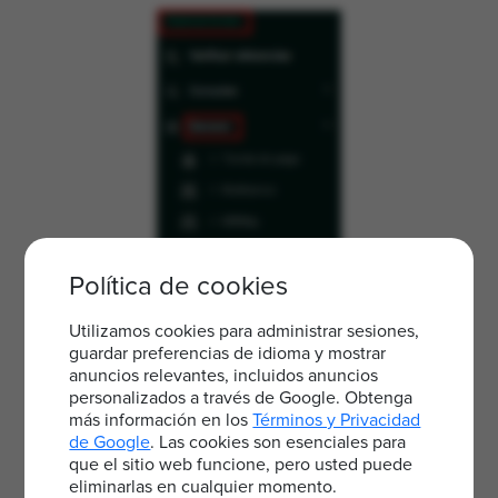
Política de cookies
Utilizamos cookies para administrar sesiones,
guardar preferencias de idioma y mostrar
anuncios relevantes, incluidos anuncios
3. Seleccionar la opción «Solicitud de Débito directo»;
personalizados a través de Google. Obtenga
más información en los
Términos y Privacidad
de Google
. Las cookies son esenciales para
que el sitio web funcione, pero usted puede
eliminarlas en cualquier momento.