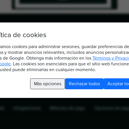
ítica de cookies
zamos cookies para administrar sesiones, guardar preferencias d
a y mostrar anuncios relevantes, incluidos anuncios personaliza
és de Google. Obtenga más información en los
Términos y Privac
oogle
. Las cookies son esenciales para que el sitio web funcione
 usted puede eliminarlas en cualquier momento.
nosotros
FAQs
Soporte
Blog
Eupago 
Rechazar todos
Aceptar t
Más opciones
acidad
Términos y condiciones
Política BCFT
Conozca
da
Integraciones
Métodos de pago
Opciones de pag